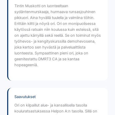
Tintin Muskotti on luonteeltaan
sydäntenmurskaaja, hurmaava runsasjouhinen
pikkuori. Aina hyvällä tuulella ja valmiina töihin.
Erittäin kiltti ja nöyrä ori. Ori on monipuolisessa
käytössä ratsain niin koulussa kuin esteissä, sitä
on ajettu kärryillä sekä reellä. Se on toiminut myös
työhevos- ja kengityskurssilla demohevosena,
joka kertoo sen hyvästä ja palvelualttiista
luonteesta. Sympaattinen pieni ori, joka on
geenitestattu DMRT3 CA ja se kantaa
hopeageeniä.
Saavutukset
Ori on kilpaillut alue- ja kansallisella tasolla
kouluratsastuksessa Helpon A:n tasolla. Sillä on