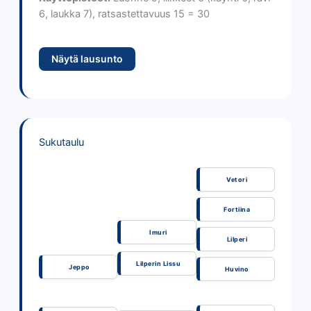
6, laukka 7), ratsastettavuus 15 = 30
Näytä lausunto
Sukutaulu
Vetori
Fortiina
Imuri
Lilperi
Lilperin Lissu
Jeppo
Huvino