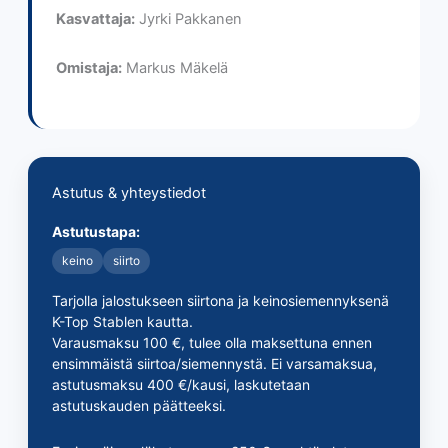
Kasvattaja:
Jyrki Pakkanen
Omistaja:
Markus Mäkelä
Astutus & yhteystiedot
Astutustapa:
keino
siirto
Tarjolla jalostukseen siirtona ja keinosiemennyksenä
K-Top Stablen kautta.
Varausmaksu 100 €, tulee olla maksettuna ennen
ensimmäistä siirtoa/siemennystä. Ei varsamaksua,
astutusmaksu 400 €/kausi, laskutetaan
astutuskauden päätteeksi.