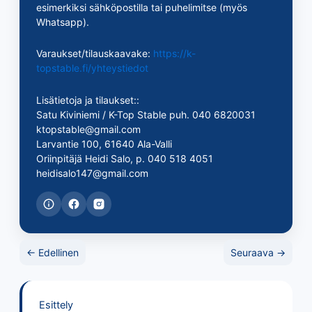
esimerkiksi sähköpostilla tai puhelimitse (myös
Whatsapp).
Varaukset/tilauskaavake:
https://k-
topstable.fi/yhteystiedot
Lisätietoja ja tilaukset::
Satu Kiviniemi / K-Top Stable puh. 040 6820031
ktopstable@gmail.com
Larvantie 100, 61640 Ala-Valli
Oriinpitäjä Heidi Salo, p. 040 518 4051
heidisalo147@gmail.com
← Edellinen
Seuraava →
Esittely