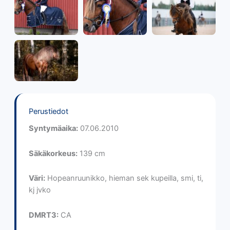
Perustiedot
Syntymäaika:
07.06.2010
Säkäkorkeus:
139 cm
Väri:
Hopeanruunikko, hieman sek kupeilla, smi, ti,
kj jvko
DMRT3:
CA