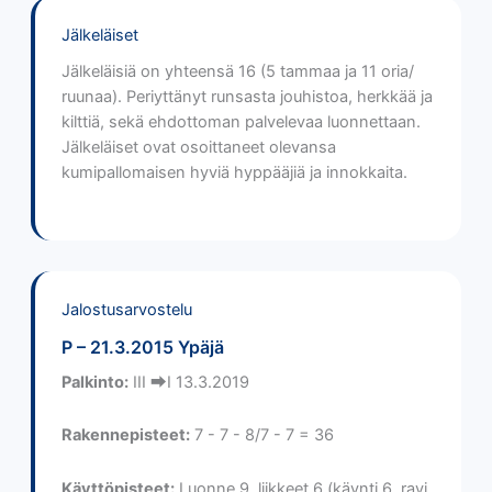
Jälkeläiset
Jälkeläisiä on yhteensä 16 (5 tammaa ja 11 oria/
ruunaa). Periyttänyt runsasta jouhistoa, herkkää ja
kilttiä, sekä ehdottoman palvelevaa luonnettaan.
Jälkeläiset ovat osoittaneet olevansa
kumipallomaisen hyviä hyppääjiä ja innokkaita.
Jalostusarvostelu
P – 21.3.2015 Ypäjä
Palkinto:
III ⮕I 13.3.2019
Rakennepisteet:
7 - 7 - 8/7 - 7 = 36
Käyttöpisteet:
Luonne 9, liikkeet 6 (käynti 6, ravi