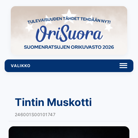
VALIKKO
Siirry
sisältöön
Tintin Muskotti
246001S00101747