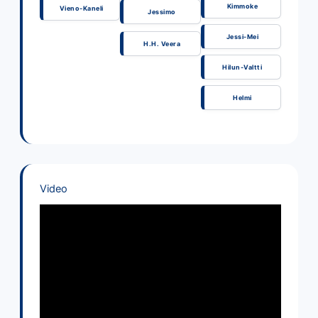
Kimmoke
Vieno-Kaneli
Jessimo
Jessi-Mei
H.H. Veera
Hilun-Valtti
Helmi
Video