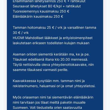
Ensimmäinen lähetysannos 250 € + rahtikulut
Seuraavat lähetykset 80 €/kpl + rahtikulut
Tuoresiemennys kausimaksu 250 €
Eläinlääkärin kausimaksu 250 €
Tamman hoitomaksu 25 € / vrk ja varsallinen tamma
30 € / vrk
HUOM! Mahdolliset lääkkeet ja erityistoimenpiteet
laskutetaan erikseen todellisten kulujen mukaan
Aseman oriiden siementä kerätään ma, ke ja pe.
Tilaukset edellisenä iltana klo 20.00 mennessä.
Täytä nettisivuilla oleva yhteydenottokaavake, niin
saamme tilauksesi varmasti perille.
Kaavakkeessa kysytään mm. tamman nimi ja
rekisterinumero, haluamasi ori ja omat yhteystietosi.
Myös oriaseman nimi tai siementävän eläinlääkärin
nimi tarvitaan jos tilaat meiltä paketin muualle
Suomeen. Voit tiedustella orien saatavuutta